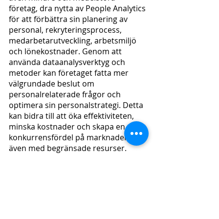
företag, dra nytta av People Analytics 
för att förbättra sin planering av 
personal, rekryteringsprocess, 
medarbetarutveckling, arbetsmiljö 
och lönekostnader. Genom att 
använda dataanalysverktyg och 
metoder kan företaget fatta mer 
välgrundade beslut om 
personalrelaterade frågor och 
optimera sin personalstrategi. Detta 
kan bidra till att öka effektiviteten, 
minska kostnader och skapa en 
konkurrensfördel på marknaden, 
även med begränsade resurser.
Läs mer om hur 
PayZlip ger er 
enkel insyn i er tid- och 
löneprocessen i realtid. 
People analyics
data
insikter
Kunskap