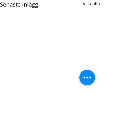
Senaste inlägg
Visa alla
Guide: Så byter du
lönesystem – enkelt!
Byt lönesystem enkelt med
en tydlig plan och vår
Drottninggatan 20
checklista
252 21 Helsingborg,