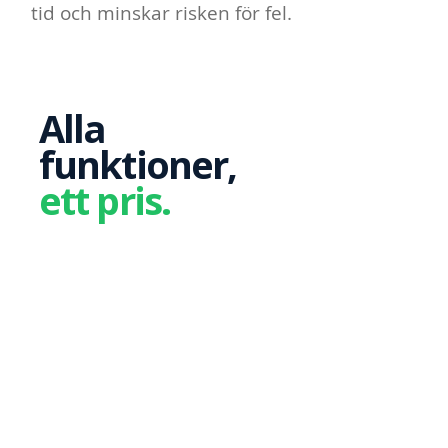
tid och minskar risken för fel.
Alla
funktioner,
ett pris.
Ingen
bindningstid
99 kr
MÅN / LÖNEBESKED