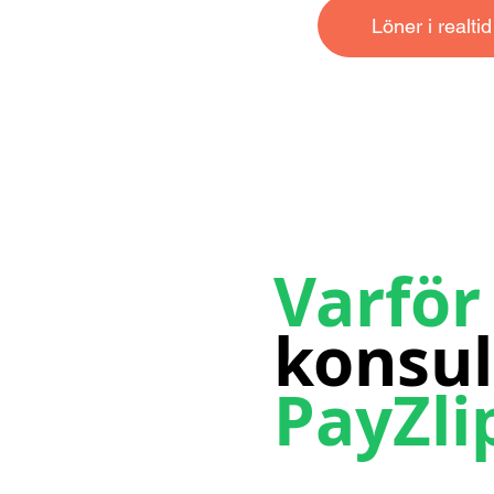
Löner i realtid
Varför
konsul
PayZli