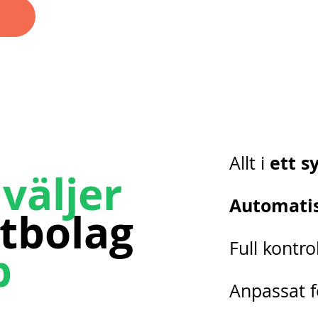
ett s
Allt i
 väljer
Automati
tbolag
Full kontrol
p
Anpassat 