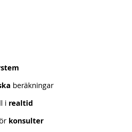
ystem
ska
beräkningar
realtid
l i
konsulter
för