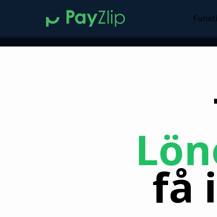
Funkt
Lön
få 