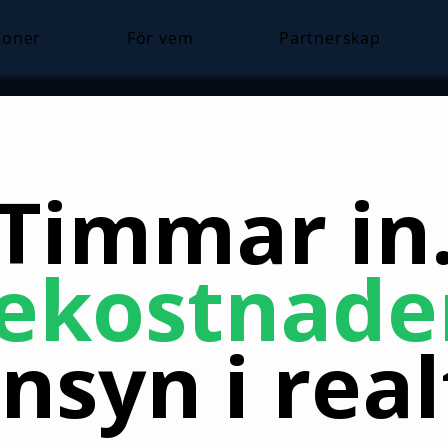
ioner
För vem
Partnerskap
Timmar in
ekostnader
insyn
i rea