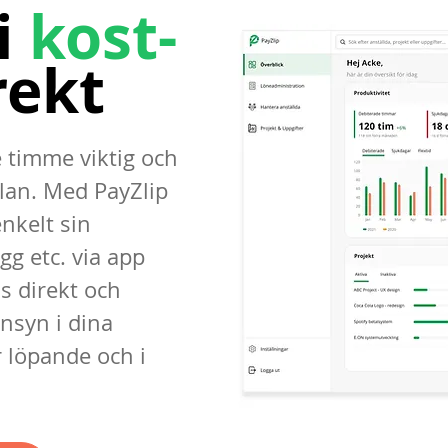
i
kost-
rekt
 timme viktig och
lan. Med PayZlip
nkelt sin
gg etc. via app
s direkt och
insyn i dina
 löpande och i