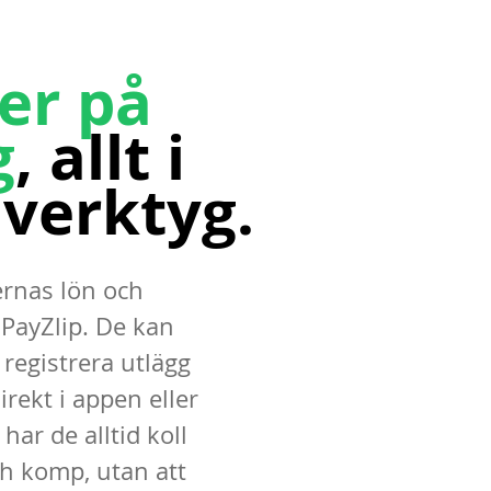
er på
g
, allt i
verktyg.
ernas lön och
 PayZlip. De kan
 registrera utlägg
irekt i appen eller
har de alltid koll
h komp, utan att