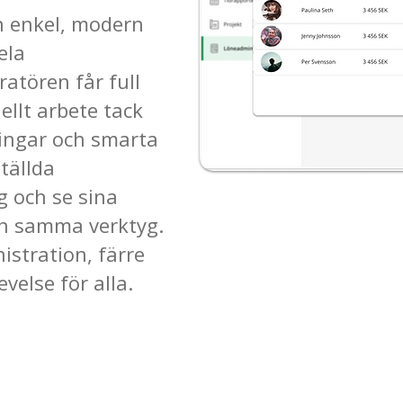
n enkel, modern
ela
atören får full
ellt arbete tack
ingar och smarta
tällda
g och se sina
och samma verktyg.
istration, färre
velse för alla.