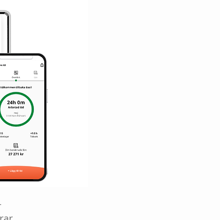
–
rar.