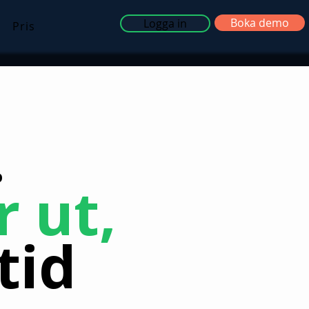
Boka demo
Logga in
Pris
.
 ut,
ltid