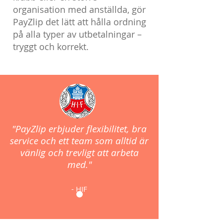
organisation med anställda, gör
PayZlip det lätt att hålla ordning
på alla typer av utbetalningar –
tryggt och korrekt.
"PayZlip erbjuder flexibilitet, bra
service och ett team som alltid är
vänlig och trevligt att arbeta
med."
- HIF