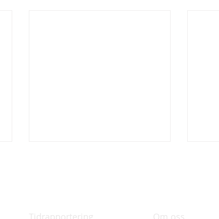
Funktioner
Om
Tidrapportering
Om oss