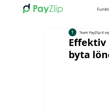
Funkt
Team PayZlip
8 se
Effektiv
byta lö