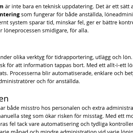
em
 är inte bara en teknisk uppdatering. Det är ett sätt 
antering
 som fungerar för både anställda, löneadmini
nt system sparar tid, minskar fel, ger er bättre kontro
 löneprocessen smidigare, för alla.
er olika verktyg för tidrapportering, utlägg och lön. D
k för att information tappas bort. Med ett allt-i-ett 
lats. Processerna blir automatiserade, enklare och bet
dministratörer och för anställda. 
len
par både misstro hos personalen och extra administrat
anuella steg som ökar risken för misstag. Med ett m
s fel tack vare automatisering och tydliga kontroller
 varje månad och mindre administration vid varje lönin