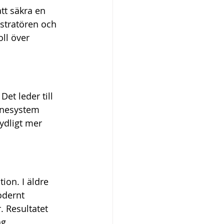
att säkra en 
stratören och 
ll över 
et leder till 
lönesystem 
ydligt mer 
ion. I äldre 
odernt 
. Resultatet 
g. 