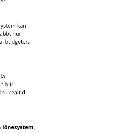
esystem kan 
nabbt hur 
a, budgetera 
la 
n blir 
i realtid 
a lönesystem
, 