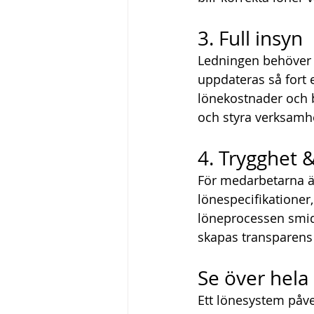
3. Full insyn
Ledningen behöver a
uppdateras så fort e
lönekostnader och b
och styra verksamh
4. Trygghet 
För medarbetarna är
lönespecifikationer,
löneprocessen smid
skapas transparens 
Se över hela
Ett lönesystem påver