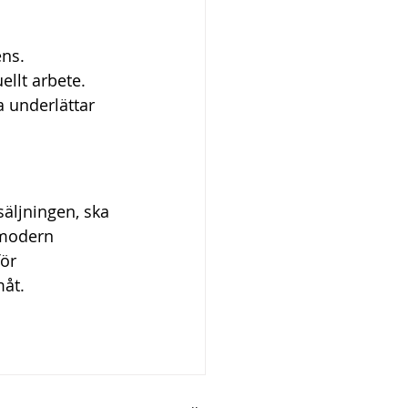
ens.
llt arbete.
a underlättar 
äljningen, ska 
 modern 
för 
måt.