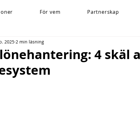
ioner
För vem
Partnerskap
p. 2025
2 min läsning
 lönehantering: 4 skäl a
nesystem