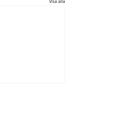
Visa alla
Kontakt
073 - 507 14 63