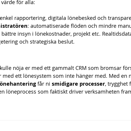
 värde för alla:
 enkel rapportering, digitala lönebesked och transpar
istratören
: automatiserade flöden och mindre manue
: bättre insyn i lönekostnader, projekt etc. Realtidsdat
etering och strategiska beslut.
skulle nöja er med ett gammalt CRM som bromsar förs
a er med ett lönesystem som inte hänger med. Med en
 lönehantering
 får ni 
smidigare processer
, trygghet 
n löneprocess som faktiskt driver verksamheten fra