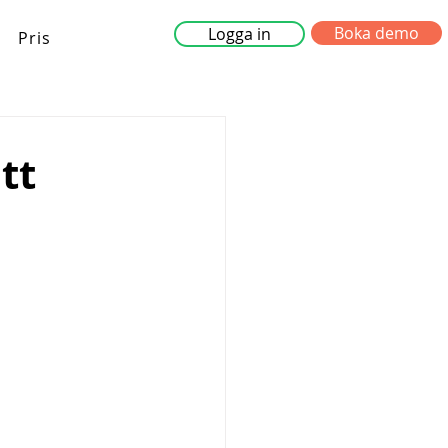
Boka demo
Logga in
Pris
tt