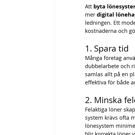
Att 
byta lönesyst
mer 
digital löneh
ledningen. Ett moder
kostnaderna och gör
1. Spara tid
Många företag använd
dubbelarbete och ris
samlas allt på en p
effektiva för både a
2. Minska fe
Felaktiga löner ska
system krävs ofta m
lönesystem minimera
blir korrekta löner