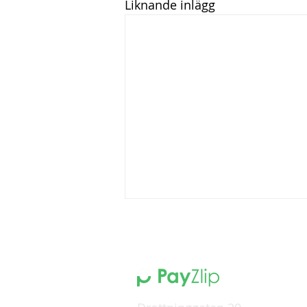
Liknande inlägg
Guide: Så byter du
lönesystem – enkelt!
Byt lönesystem enkelt med en
tydlig plan och vår checklista