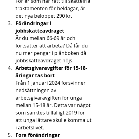
För er som har rätt till skattefria 
traktamenten för heldagar, är 
det nya beloppet 290 kr. 
Förändringar i 
jobbskatteavdraget 
Är du mellan 66-69 år och 
fortsätter att arbeta? Då får du 
nu mer pengar i plånboken då 
jobbskatteavdraget höjs.
Arbetsgivaravgifter för 15-18-
åringar tas bort
Från 1 januari 2024 försvinner 
nedsättningen av 
arbetsgivaravgiften för unga 
mellan 15-18 år. Detta var något 
som sänktes tillfälligt 2019 för 
att unga lättare skulle komma ut 
i arbetslivet. 
Fora förändringar 